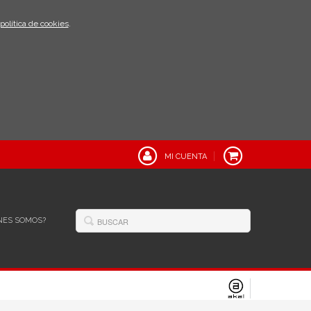
política de cookies
.
MI CUENTA
NES SOMOS?