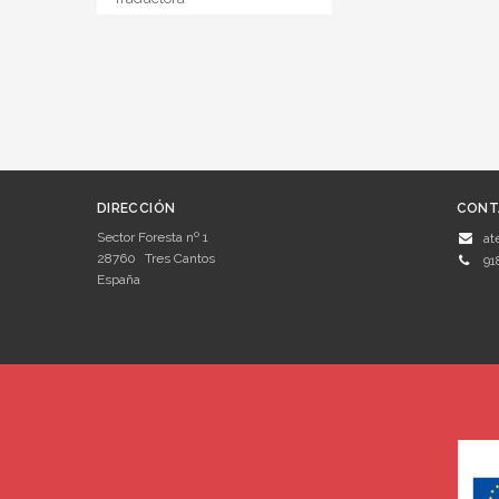
DIRECCIÓN
CONT
Sector Foresta nº 1
at
28760
Tres Cantos
91
España