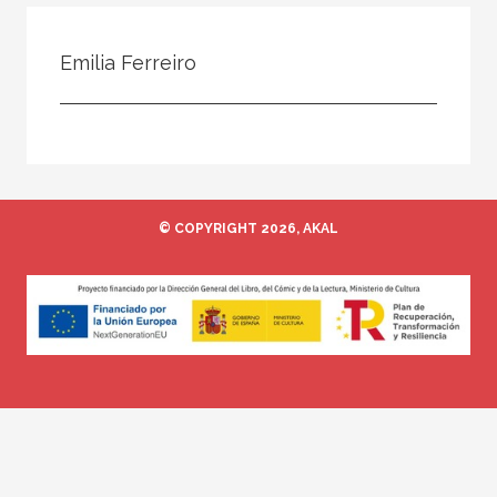
Todos
Colaborador
Emilia Ferreiro
Compilador
Compiladora
Coordinador
Editor
© COPYRIGHT 2026, AKAL
Editora
Escritor
Escritora
Ilustrador
Prologuista
Traductor
Traductora