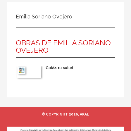
Todos
Colaborador
Emilia Soriano Ovejero
Compilador
Compiladora
OBRAS DE EMILIA SORIANO
Coordinador
OVEJERO
Editor
Editora
Cuida tu salud
Escritor
Escritora
Ilustrador
Prologuista
Traductor
© COPYRIGHT 2026, AKAL
Traductora