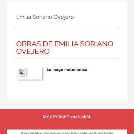
Todos
Colaborador
Emilia Soriano Ovejero
Compilador
Compiladora
OBRAS DE EMILIA SORIANO
Coordinador
OVEJERO
Editor
Editora
La maga matemática
Escritor
Escritora
Ilustrador
Prologuista
Traductor
© COPYRIGHT 2026, AKAL
Traductora