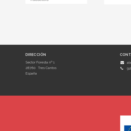
DIRECCIÓN
CONT
Sector Foresta nº 1
at
28760
Tres Cantos
91
España