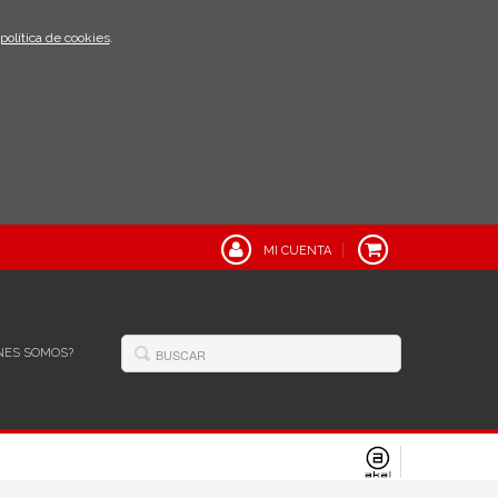
política de cookies
.
MI CUENTA
NES SOMOS?