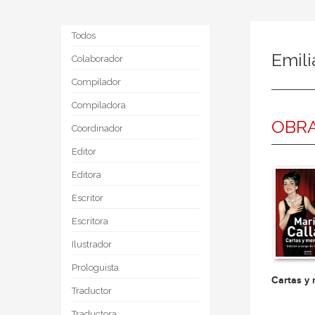
Todos
Emil
Colaborador
Compilador
Compiladora
OBRA
Coordinador
Editor
Editora
Escritor
Escritora
Ilustrador
Prologuista
Cartas y
Traductor
Traductora