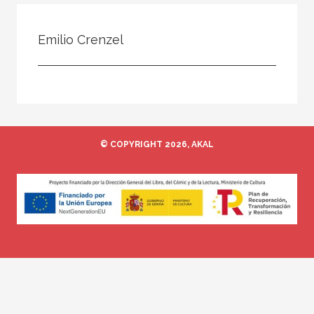
Todos
Colaborador
Emilio Crenzel
Compilador
Compiladora
Coordinador
Editor
© COPYRIGHT 2026, AKAL
Editora
Escritor
Escritora
Ilustrador
Prologuista
Traductor
Traductora