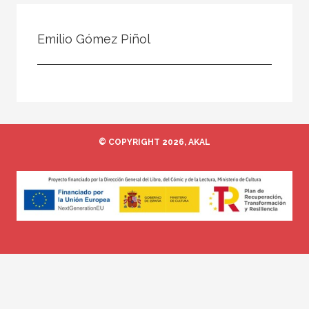
Todos
Colaborador
Emilio Gómez Piñol
Compilador
Compiladora
Coordinador
Editor
© COPYRIGHT 2026, AKAL
Editora
Escritor
Escritora
Ilustrador
Prologuista
Traductor
Traductora