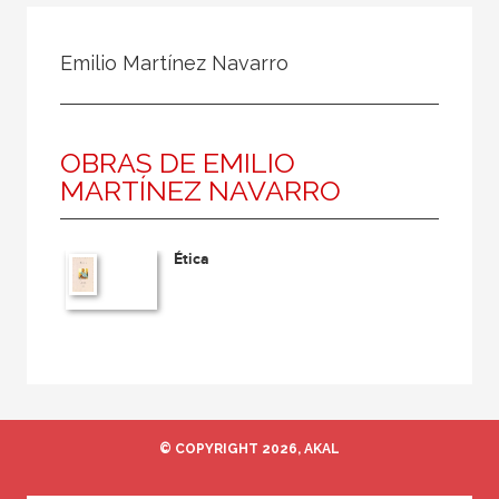
Todos
Colaborador
Emilio Martínez Navarro
Compilador
Compiladora
OBRAS DE EMILIO
Coordinador
MARTÍNEZ NAVARRO
Editor
Editora
Ética
Escritor
Escritora
Ilustrador
Prologuista
Traductor
© COPYRIGHT 2026, AKAL
Traductora