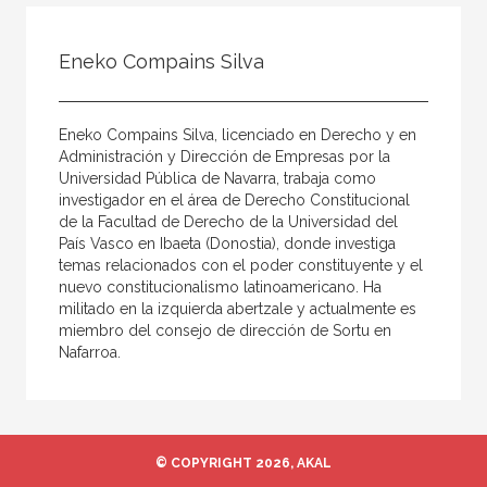
Todos
Colaborador
Eneko Compains Silva
Compilador
Compiladora
Eneko Compains Silva, licenciado en Derecho y en
Coordinador
Administración y Dirección de Empresas por la
Universidad Pública de Navarra, trabaja como
Editor
investigador en el área de Derecho Constitucional
de la Facultad de Derecho de la Universidad del
Editora
País Vasco en Ibaeta (Donostia), donde investiga
Escritor
temas relacionados con el poder constituyente y el
nuevo constitucionalismo latinoamericano. Ha
Escritora
militado en la izquierda abertzale y actualmente es
miembro del consejo de dirección de Sortu en
Ilustrador
Nafarroa.
Prologuista
Traductor
Traductora
© COPYRIGHT 2026, AKAL