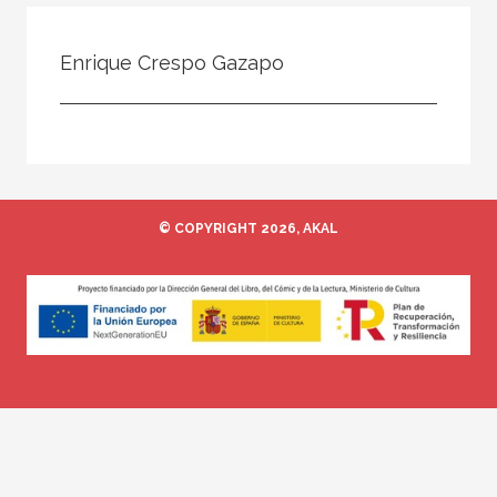
Todos
Colaborador
Enrique Crespo Gazapo
Compilador
Compiladora
Coordinador
Editor
© COPYRIGHT 2026, AKAL
Editora
Escritor
Escritora
Ilustrador
Prologuista
Traductor
Traductora