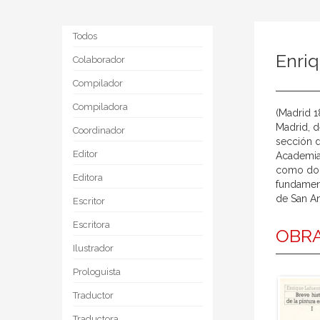
Todos
Enriq
Colaborador
Compilador
Compiladora
(Madrid 1
Madrid, d
Coordinador
sección d
Editor
Academia 
como doce
Editora
fundament
de San An
Escritor
Escritora
OBRA
Ilustrador
Prologuista
Traductor
Traductora