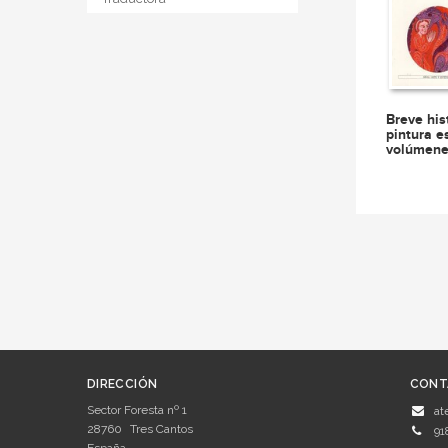
Breve his
pintura e
volúmene
DIRECCIÓN
CONT
Sector Foresta nº 1
at
28760
Tres Cantos
91
España