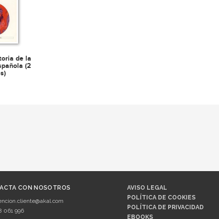
toria de la
spañola (2
s)
ACTA CON NOSOTROS
AVISO LEGAL
POLÍTICA DE COOKIES
encion.cliente@akal.com
POLÍTICA DE PRIVACIDAD
8 061 996
EBOOKS