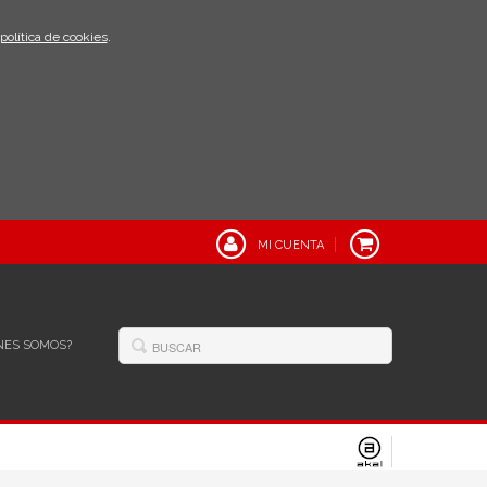
política de cookies
.
MI CUENTA
NES SOMOS?