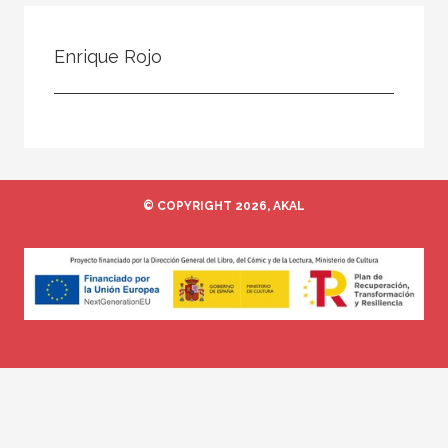
Todos
Colaborador
Enrique Rojo
Compilador
Compiladora
Coordinador
Editor
© COPYRIGHT 2026, AKAL
Editora
Escritor
Escritora
Ilustrador
Prologuista
Traductor
Traductora