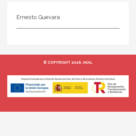
Todos
Colaborador
Ernesto Guevara
Compilador
Compiladora
Coordinador
Editor
© COPYRIGHT 2026, AKAL
Editora
Escritor
Escritora
Ilustrador
Prologuista
Traductor
Traductora