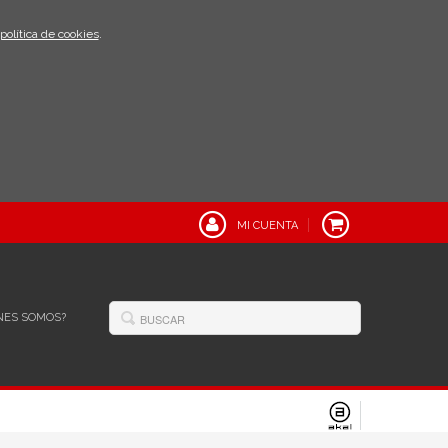
política de cookies
.
MI CUENTA
NES SOMOS?