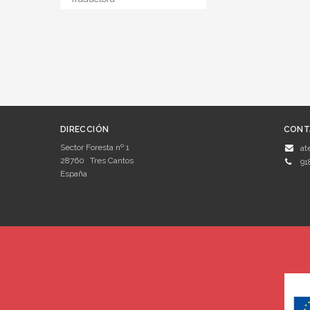
DIRECCIÓN
CONT
Sector Foresta nº 1
at
28760
Tres Cantos
91
España