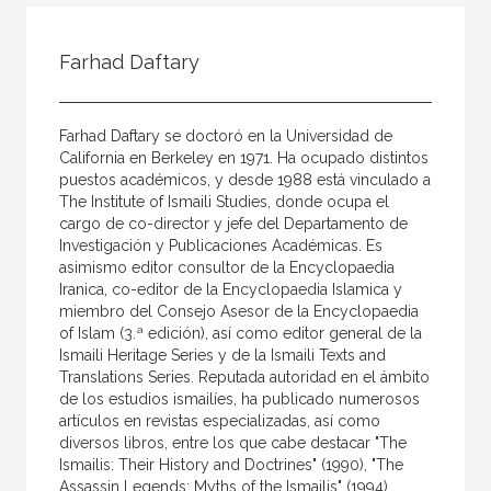
Todos
Colaborador
Farhad Daftary
Compilador
Compiladora
Farhad Daftary se doctoró en la Universidad de
Coordinador
California en Berkeley en 1971. Ha ocupado distintos
puestos académicos, y desde 1988 está vinculado a
Editor
The Institute of Ismaili Studies, donde ocupa el
cargo de co-director y jefe del Departamento de
Editora
Investigación y Publicaciones Académicas. Es
Escritor
asimismo editor consultor de la Encyclopaedia
Iranica, co-editor de la Encyclopaedia Islamica y
Escritora
miembro del Consejo Asesor de la Encyclopaedia
of Islam (3.ª edición), así como editor general de la
Ilustrador
Ismaili Heritage Series y de la Ismaili Texts and
Translations Series. Reputada autoridad en el ámbito
Prologuista
de los estudios ismailíes, ha publicado numerosos
Traductor
artículos en revistas especializadas, así como
diversos libros, entre los que cabe destacar "The
Traductora
Ismailis: Their History and Doctrines" (1990), "The
Assassin Legends: Myths of the Ismailis" (1994),