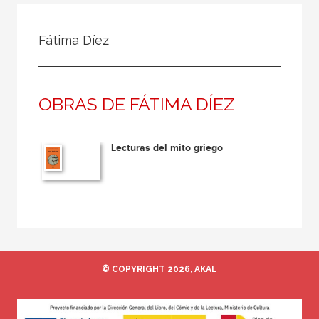
Todos
Colaborador
Fátima Díez
Compilador
Compiladora
OBRAS DE FÁTIMA DÍEZ
Coordinador
Editor
Lecturas del mito griego
Editora
Escritor
Escritora
Ilustrador
Prologuista
© COPYRIGHT 2026, AKAL
Traductor
Traductora