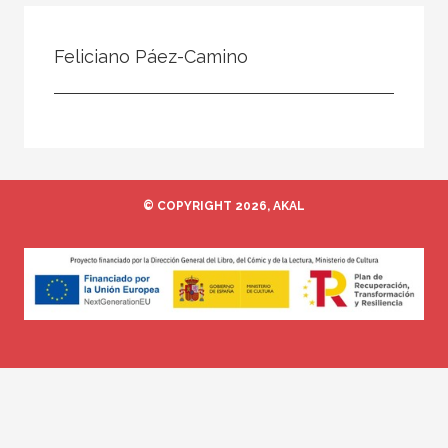
Todos
Colaborador
Feliciano Páez-Camino
Compilador
Compiladora
Coordinador
Editor
© COPYRIGHT 2026, AKAL
Editora
Escritor
Escritora
Ilustrador
Prologuista
Traductor
Traductora