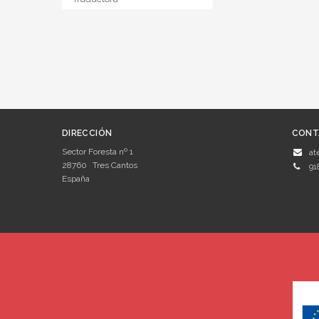
DIRECCIÓN
CONT
Sector Foresta nº 1
at
28760
Tres Cantos
91
España