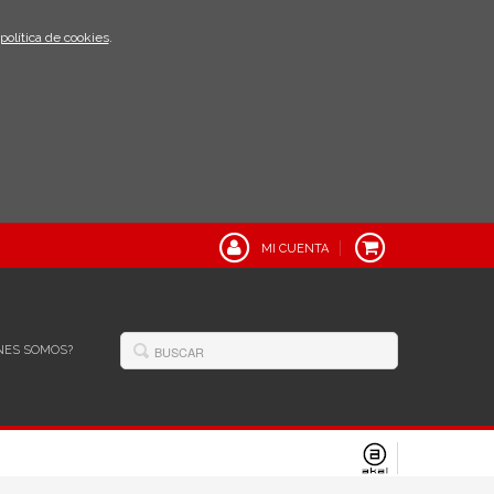
política de cookies
.
MI CUENTA
NES SOMOS?