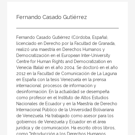
Todos
Colaborador
Fernando Casado Gutiérrez
Compilador
Compiladora
Fernando Casado Gutiérrez (Córdoba, España),
Coordinador
licenciado en Derecho por la Facultad de Granada,
realizó una maestría en Derechos Humanos y
Editor
Democratización en el European Inter-University
Centre for Human Rights and Democratization en
Editora
Venecia (Italia) en el año 2004. Se doctoró en el año
Escritor
2012 en la Facultad de Comunicación de La Laguna
en España con la tesis Venezuela en la prensa
Escritora
internacional: procesos de información y
desinformación. En la actualidad se desempeña
Ilustrador
como profesor en el Instituto de Altos Estudios
Nacionales de Ecuador y en la Maestría de Derecho
Prologuista
Internacional Público de la Universidad Bolivariana
Traductor
de Venezuela. Ha trabajado como asesor para los
gobiernos de Venezuela y Ecuador en el área
Traductora
jurídica y de comunicación. Ha escrito otros libros,
como "Introducción a los Derechos Humanos