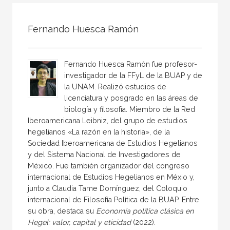
Todos
Colaborador
Fernando Huesca Ramón
Compilador
Compiladora
Fernando Huesca Ramón fue profesor-
Coordinador
investigador de la FFyL de la BUAP y de
la UNAM. Realizó estudios de
Editor
licenciatura y posgrado en las áreas de
Editora
biología y filosofía. Miembro de la Red
Iberoamericana Leibniz, del grupo de estudios
Escritor
hegelianos «La razón en la historia», de la
Escritora
Sociedad Iberoamericana de Estudios Hegelianos
y del Sistema Nacional de Investigadores de
Ilustrador
México. Fue también organizador del congreso
internacional de Estudios Hegelianos en Méxio y,
Prologuista
junto a Claudia Tame Domínguez, del Coloquio
Traductor
internacional de Filosofía Política de la BUAP. Entre
su obra, destaca su
Economía política clásica en
Traductora
Hegel: valor, capital y eticidad
(2022).