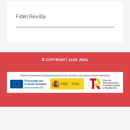
Todos
Colaborador
Fidel Revilla
Compilador
Compiladora
Coordinador
Editor
© COPYRIGHT 2026, AKAL
Editora
Escritor
Escritora
Ilustrador
Prologuista
Traductor
Traductora