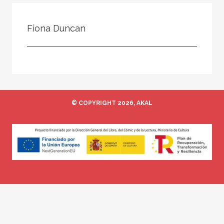
Todos
Colaborador
Fiona Duncan
Compilador
Compiladora
Coordinador
Editor
© COPYRIGHT 2026, AKAL
Editora
Escritor
Escritora
Ilustrador
Prologuista
Traductor
Traductora