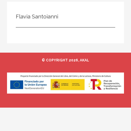
Todos
Colaborador
Flavia Santoianni
Compilador
Compiladora
Coordinador
Editor
© COPYRIGHT 2026, AKAL
Editora
Escritor
Escritora
Ilustrador
Prologuista
Traductor
Traductora