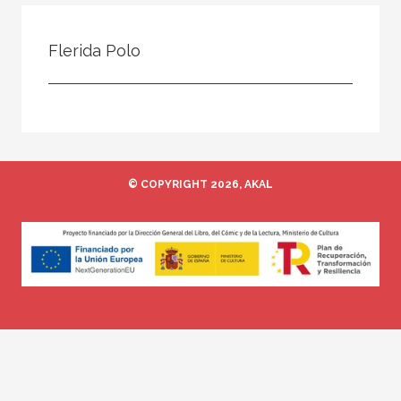
Todos
Colaborador
Flerida Polo
Compilador
Compiladora
Coordinador
Editor
© COPYRIGHT 2026, AKAL
Editora
Escritor
Escritora
Ilustrador
Prologuista
Traductor
Traductora