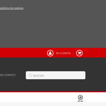
política de cookies
.
MI CUENTA
NES SOMOS?