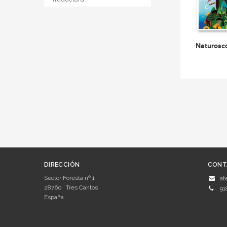
Naturosc
DIRECCIÓN
CONT
Sector Foresta nº 1
at
28760
Tres Cantos
91
España