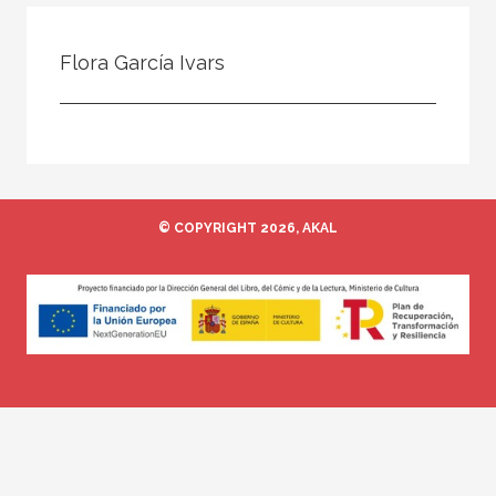
Todos
Colaborador
Flora García Ivars
Compilador
Compiladora
Coordinador
Editor
© COPYRIGHT 2026, AKAL
Editora
Escritor
Escritora
Ilustrador
Prologuista
Traductor
Traductora