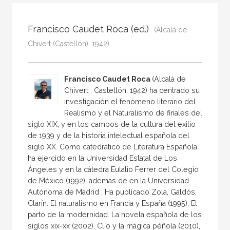
Todos
Colaborador
Francisco Caudet Roca (ed.)
(Alcalá de
Compilador
Chivert (Castellón), 1942)
Compiladora
Coordinador
Francisco Caudet Roca
(Alcalá de
Editor
Chivert , Castellón, 1942) ha centrado su
investigación el fenómeno literario del
Editora
Realismo y el Naturalismo de finales del
siglo XIX, y en los campos de la cultura del exilio
Escritor
de 1939 y de la historia intelectual española del
Escritora
siglo XX. Como catedrático de Literatura Española
ha ejercido en la Universidad Estatal de Los
Ilustrador
Ángeles y en la cátedra Eulalio Ferrer del Colegio
Prologuista
de México (1992), además de en la Universidad
Autónoma de Madrid . Ha publicado Zola, Galdós,
Traductor
Clarín. El naturalismo en Francia y España (1995), El
Traductora
parto de la modernidad. La novela española de los
siglos xix-xx (2002), Clío y la mágica péñola (2010),