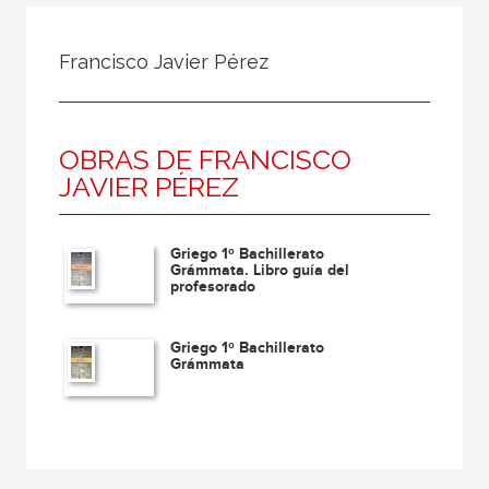
Todos
Colaborador
Francisco Javier Pérez
Compilador
Compiladora
OBRAS DE FRANCISCO
Coordinador
JAVIER PÉREZ
Editor
Editora
Griego 1º Bachillerato
Escritor
Grámmata. Libro guía del
profesorado
Escritora
Ilustrador
Griego 1º Bachillerato
Grámmata
Prologuista
Traductor
Traductora