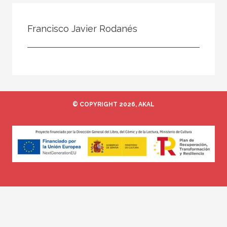
Todos
Colaborador
Francisco Javier Rodanés
Compilador
Compiladora
Coordinador
Editor
© COPYRIGHT 2026, AKAL
Editora
Escritor
Escritora
Ilustrador
Prologuista
Traductor
Traductora