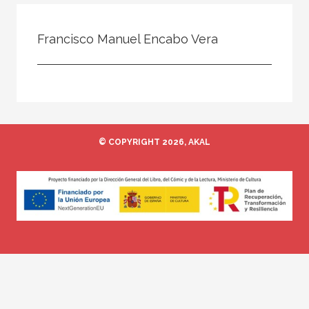
Todos
Colaborador
Francisco Manuel Encabo Vera
Compilador
Compiladora
Coordinador
Editor
© COPYRIGHT 2026, AKAL
Editora
Escritor
Escritora
Ilustrador
Prologuista
Traductor
Traductora