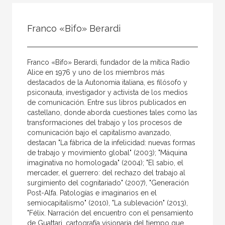
Todos
Colaborador
Franco «Bifo» Berardi
Compilador
Compiladora
Franco «Bifo» Berardi, fundador de la mítica Radio
Coordinador
Alice en 1976 y uno de los miembros más
destacados de la Autonomia italiana, es filósofo y
Editor
psiconauta, investigador y activista de los medios
de comunicación. Entre sus libros publicados en
Editora
castellano, donde aborda cuestiones tales como las
Escritor
transformaciones del trabajo y los procesos de
comunicación bajo el capitalismo avanzado,
Escritora
destacan "La fábrica de la infelicidad: nuevas formas
de trabajo y movimiento global" (2003); "Máquina
Ilustrador
imaginativa no homologada" (2004); "El sabio, el
mercader, el guerrero: del rechazo del trabajo al
Prologuista
surgimiento del cognitariado" (2007), "Generación
Traductor
Post-Alfa. Patologías e imaginarios en el
semiocapitalismo" (2010), "La sublevación" (2013),
Traductora
"Félix. Narración del encuentro con el pensamiento
de Guattari, cartografía visionaria del tiempo que