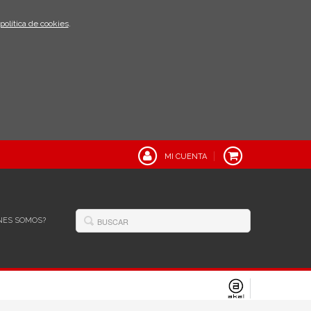
política de cookies
.
MI CUENTA
NES SOMOS?