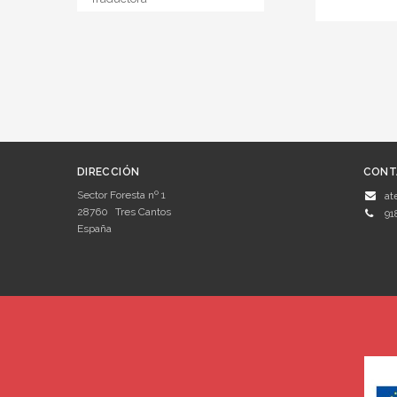
DIRECCIÓN
CONT
Sector Foresta nº 1
at
28760
Tres Cantos
91
España