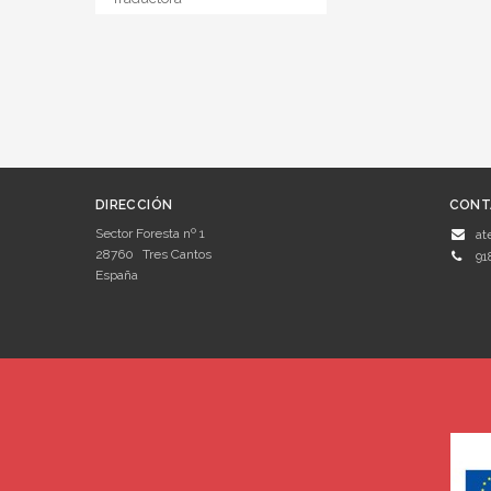
DIRECCIÓN
CONT
Sector Foresta nº 1
at
28760
Tres Cantos
91
España