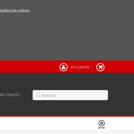
política de cookies
.
MI CUENTA
NES SOMOS?