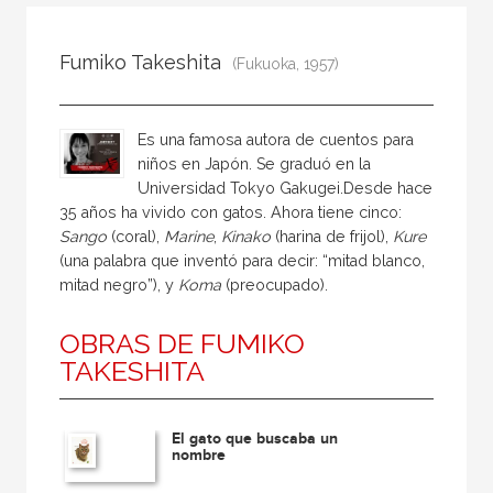
Todos
Colaborador
Fumiko Takeshita
(Fukuoka, 1957)
Compilador
Compiladora
Es una famosa autora de cuentos para
Coordinador
niños en Japón. Se graduó en la
Universidad Tokyo Gakugei.Desde hace
Editor
35 años ha vivido con gatos. Ahora tiene cinco:
Editora
Sango
(coral),
Marine
,
Kinako
(harina de frijol),
Kure
(una palabra que inventó para decir: “mitad blanco,
Escritor
mitad negro”), y
Koma
(preocupado).
Escritora
OBRAS DE FUMIKO
Ilustrador
TAKESHITA
Prologuista
Traductor
El gato que buscaba un
nombre
Traductora