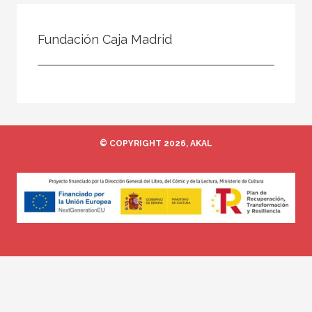
Todos
Colaborador
Fundación Caja Madrid
Compilador
Compiladora
Coordinador
Editor
© COPYRIGHT 2026, AKAL
Editora
Escritor
Escritora
Ilustrador
Prologuista
Traductor
Traductora