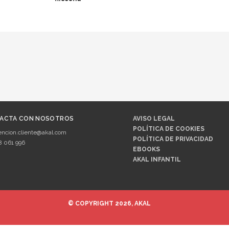
ACTA CON NOSOTROS
AVISO LEGAL
POLÍTICA DE COOKIES
encion.cliente@akal.com
POLÍTICA DE PRIVACIDAD
8 061 996
EBOOKS
AKAL INFANTIL
© COPYRIGHT 2026, AKAL