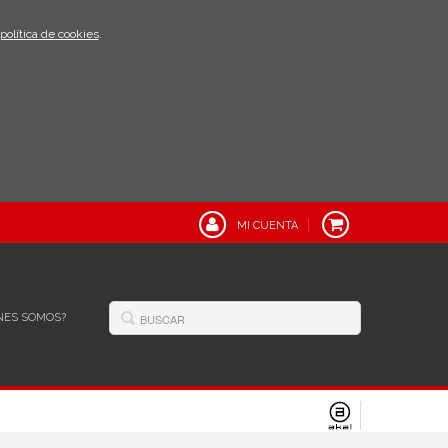
política de cookies
.
MI CUENTA
NES SOMOS?