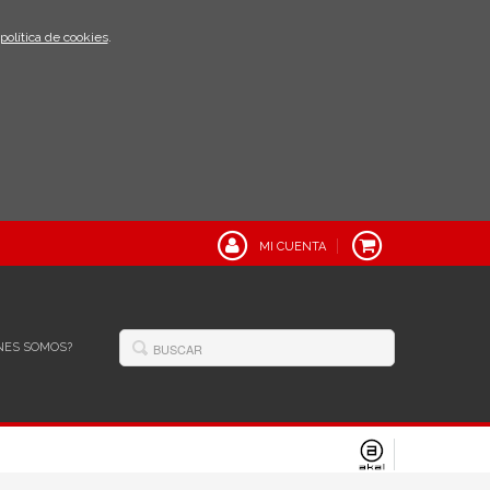
política de cookies
.
MI CUENTA
NES SOMOS?