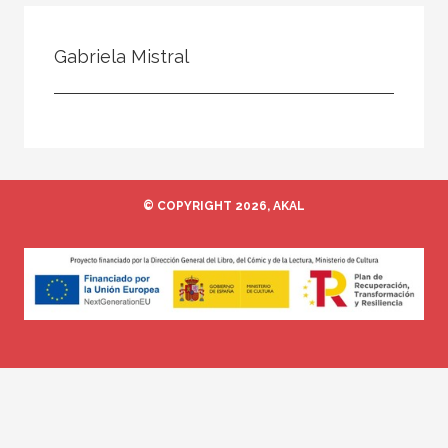
Todos
Colaborador
Gabriela Mistral
Compilador
Compiladora
Coordinador
Editor
© COPYRIGHT 2026, AKAL
Editora
Escritor
Escritora
Ilustrador
Prologuista
Traductor
Traductora