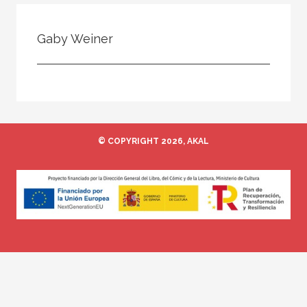
Todos
Colaborador
Gaby Weiner
Compilador
Compiladora
Coordinador
Editor
© COPYRIGHT 2026, AKAL
Editora
Escritor
Escritora
Ilustrador
Prologuista
Traductor
Traductora