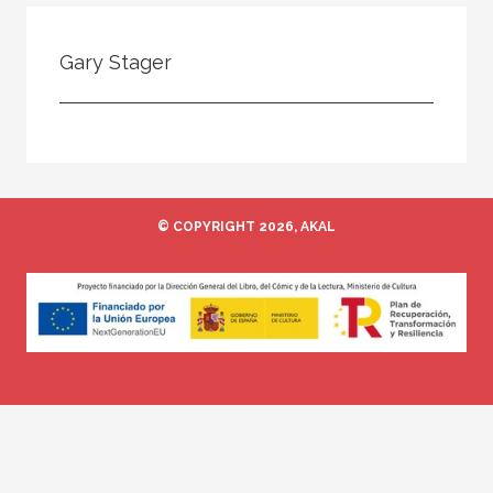
Todos
Colaborador
Gary Stager
Compilador
Compiladora
Coordinador
Editor
© COPYRIGHT 2026, AKAL
Editora
Escritor
Escritora
Ilustrador
Prologuista
Traductor
Traductora