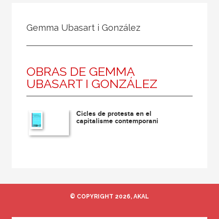
Todos
Colaborador
Gemma Ubasart i González
Compilador
Compiladora
OBRAS DE GEMMA
Coordinador
UBASART I GONZÁLEZ
Editor
Editora
Cicles de protesta en el
Escritor
capitalisme contemporani
Escritora
Ilustrador
Prologuista
Traductor
© COPYRIGHT 2026, AKAL
Traductora