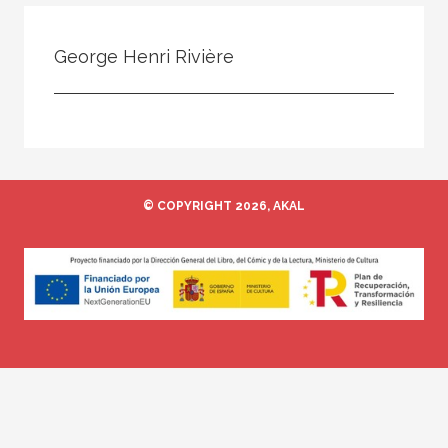
Todos
Colaborador
George Henri Rivière
Compilador
Compiladora
Coordinador
Editor
© COPYRIGHT 2026, AKAL
Editora
Escritor
Escritora
Ilustrador
Prologuista
Traductor
Traductora