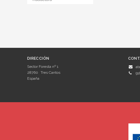
DIRECCIÓN
CONT
Sector Foresta nº 1
at
28760
Tres Cantos
91
España