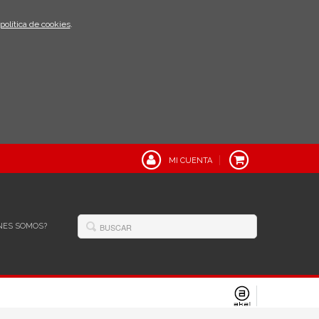
política de cookies
.
MI CUENTA
NES SOMOS?