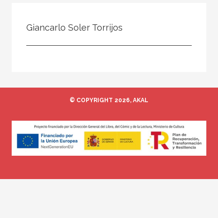
Todos
Colaborador
Giancarlo Soler Torrijos
Compilador
Compiladora
Coordinador
Editor
© COPYRIGHT 2026, AKAL
Editora
Escritor
Escritora
Ilustrador
Prologuista
Traductor
Traductora