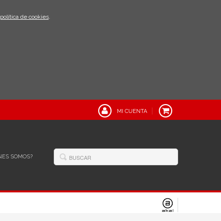
política de cookies
.
MI CUENTA
NES SOMOS?