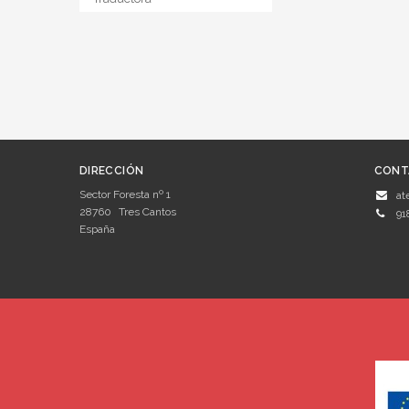
DIRECCIÓN
CONT
Sector Foresta nº 1
at
28760
Tres Cantos
91
España