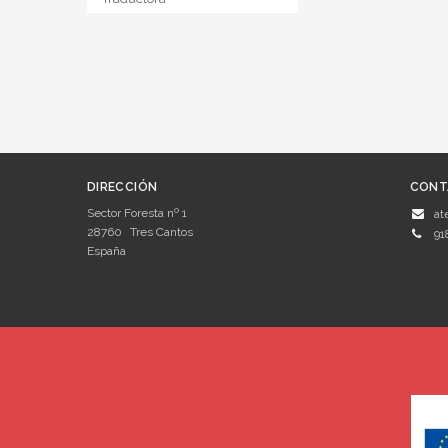
DIRECCIÓN
CONT
Sector Foresta nº 1
at
28760
Tres Cantos
91
España