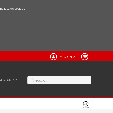
política de cookies
.
MI CUENTA
NES SOMOS?