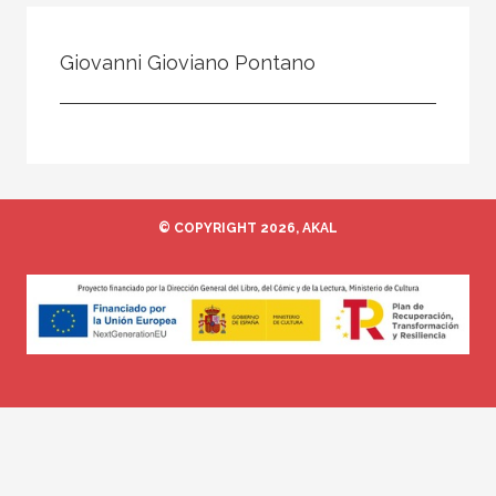
Todos
Colaborador
Giovanni Gioviano Pontano
Compilador
Compiladora
Coordinador
Editor
© COPYRIGHT 2026, AKAL
Editora
Escritor
Escritora
Ilustrador
Prologuista
Traductor
Traductora