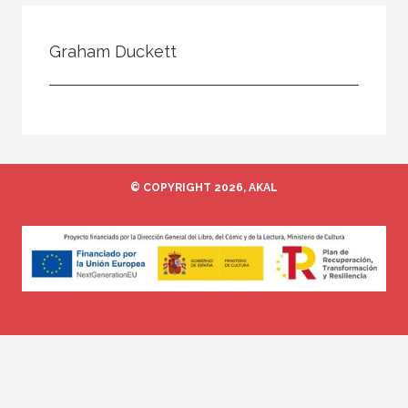
Todos
Colaborador
Graham Duckett
Compilador
Compiladora
Coordinador
Editor
© COPYRIGHT 2026, AKAL
Editora
Escritor
Escritora
Ilustrador
Prologuista
Traductor
Traductora