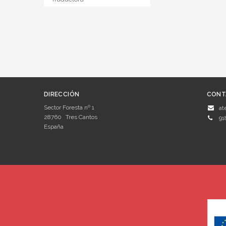
DIRECCIÓN
CONT
Sector Foresta nº 1
at
28760
Tres Cantos
91
España