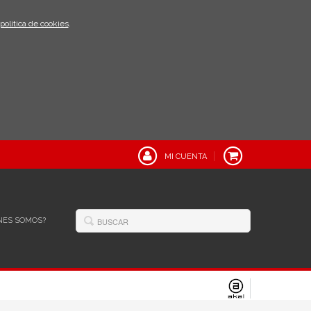
política de cookies
.
MI CUENTA
NES SOMOS?