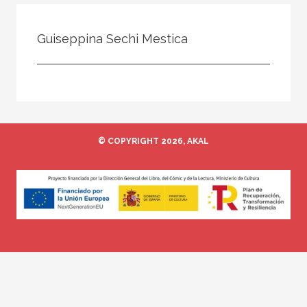
Todos
Colaborador
Guiseppina Sechi Mestica
Compilador
Compiladora
Coordinador
Editor
© COPYRIGHT 2026, AKAL
Editora
Escritor
Escritora
Ilustrador
Prologuista
Traductor
Traductora